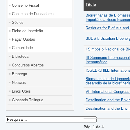
Título
Conselho Fiscal
Conselho de Fundadores
Biorrefinarias de Biomass
Importância Sócio-Econó
Sócios
Residues for Biofuels and 
Ficha de Inscrição
BBEST: Brazilian Bioener
Pagar Quotas
Comunidade
I Simpósio Nacional de Bio
Biblioteca
III Seminario Internaciona
Iberoamérica
Concursos Abertos
ICGEB-CHILE International
Emprego
Biomateriales de Lignocel
Notícias
desarrollo de la biorefinerí
Links Uteis
VII International Congres
Glossário Trilingue
Desalination and the Envir
Desalination and the Envir
Pág. 1 de 4