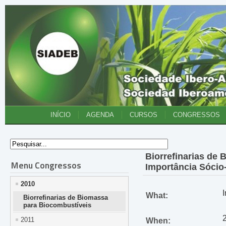
INÍCIO
AGENDA
CURSOS
CONGRESSOS
Biorrefinarias de
Menu Congressos
Importância Sóci
2010
What:
Biorrefinarias de Biomassa
para Biocombustíveis
2011
When: