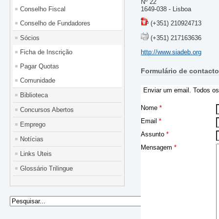
Nº 22
Conselho Fiscal
1649-038 - Lisboa
Conselho de Fundadores
(+351) 210924713
Sócios
(+351) 217163636
Ficha de Inscrição
http://www.siadeb.org
Pagar Quotas
Formulário de contact
Comunidade
Enviar um email. Todos os
Biblioteca
Nome
*
Concursos Abertos
Email
*
Emprego
Assunto
*
Notícias
Mensagem
*
Links Uteis
Glossário Trilingue